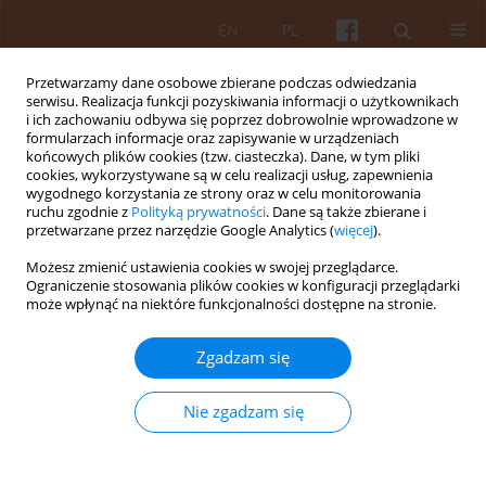
EN
PL
Przetwarzamy dane osobowe zbierane podczas odwiedzania
serwisu. Realizacja funkcji pozyskiwania informacji o użytkownikach
i ich zachowaniu odbywa się poprzez dobrowolnie wprowadzone w
formularzach informacje oraz zapisywanie w urządzeniach
końcowych plików cookies (tzw. ciasteczka). Dane, w tym pliki
cookies, wykorzystywane są w celu realizacji usług, zapewnienia
wygodnego korzystania ze strony oraz w celu monitorowania
Indeks słów kluczowych
ruchu zgodnie z
Polityką prywatności
. Dane są także zbierane i
przetwarzane przez narzędzie Google Analytics (
więcej
).
Możesz zmienić ustawienia cookies w swojej przeglądarce.
„
A
B
C
D
E
F
G
H
I
J
K
L
M
N
O
Ograniczenie stosowania plików cookies w konfiguracji przeglądarki
może wpłynąć na niektóre funkcjonalności dostępne na stronie.
P
R
S
Ś
T
U
W
Z
Zgadzam się
„
Nie zgadzam się
„Antycedet”