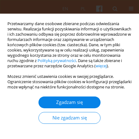
EN
PL
Przetwarzamy dane osobowe zbierane podczas odwiedzania
serwisu. Realizacja funkcji pozyskiwania informacji o użytkownikach
i ich zachowaniu odbywa się poprzez dobrowolnie wprowadzone w
formularzach informacje oraz zapisywanie w urządzeniach
końcowych plików cookies (tzw. ciasteczka). Dane, w tym pliki
cookies, wykorzystywane są w celu realizacji usług, zapewnienia
wygodnego korzystania ze strony oraz w celu monitorowania
Słowo kluczowe
ochrona
ruchu zgodnie z
Polityką prywatności
. Dane są także zbierane i
przetwarzane przez narzędzie Google Analytics (
więcej
).
zabytków
Możesz zmienić ustawienia cookies w swojej przeglądarce.
Ograniczenie stosowania plików cookies w konfiguracji przeglądarki
może wpłynąć na niektóre funkcjonalności dostępne na stronie.
Wyzwania związane z zastosowaniem Autodesk
Revit w modelowaniu informacji historycznej
Zgadzam się
(hBIM) na przykładzie rewitalizacji fabryki Lilpop,
Rau i Loewenstein
Nie zgadzam się
Jakub Krzyczkowski
KAiU 2023;LXVIII(2):4-49
DOI
:
https://doi.org/10.17388/WUT.2025.0048.ARCH