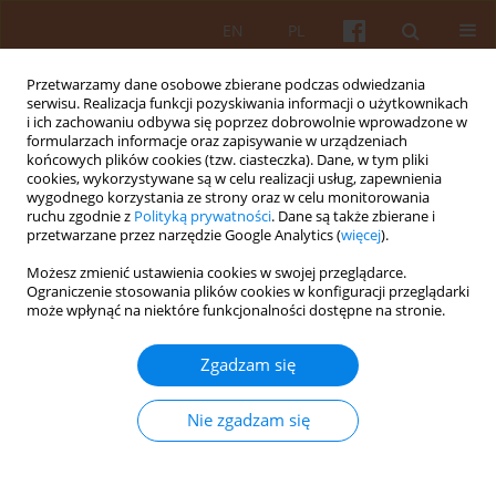
EN
PL
Przetwarzamy dane osobowe zbierane podczas odwiedzania
serwisu. Realizacja funkcji pozyskiwania informacji o użytkownikach
i ich zachowaniu odbywa się poprzez dobrowolnie wprowadzone w
formularzach informacje oraz zapisywanie w urządzeniach
końcowych plików cookies (tzw. ciasteczka). Dane, w tym pliki
cookies, wykorzystywane są w celu realizacji usług, zapewnienia
wygodnego korzystania ze strony oraz w celu monitorowania
Słowo kluczowe
zamek
ruchu zgodnie z
Polityką prywatności
. Dane są także zbierane i
przetwarzane przez narzędzie Google Analytics (
więcej
).
Możesz zmienić ustawienia cookies w swojej przeglądarce.
Zamek w Świrzu. Siedziba architektów Ukrainy
Ograniczenie stosowania plików cookies w konfiguracji przeglądarki
może wpłynąć na niektóre funkcjonalności dostępne na stronie.
Yuriy Verbovetsky
KAiU 2022;LXVII(2):102-134
Zgadzam się
DOI
:
https://doi.org/10.17388/WUT.2025.0028.ARCH
Streszczenie
Artykuł
(PDF)
Nie zgadzam się
Wyślij swój artykuł