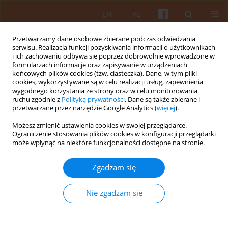
EN
PL
Przetwarzamy dane osobowe zbierane podczas odwiedzania
serwisu. Realizacja funkcji pozyskiwania informacji o użytkownikach
i ich zachowaniu odbywa się poprzez dobrowolnie wprowadzone w
formularzach informacje oraz zapisywanie w urządzeniach
końcowych plików cookies (tzw. ciasteczka). Dane, w tym pliki
cookies, wykorzystywane są w celu realizacji usług, zapewnienia
wygodnego korzystania ze strony oraz w celu monitorowania
Słowo kluczowe
ruchu zgodnie z
Polityką prywatności
. Dane są także zbierane i
przetwarzane przez narzędzie Google Analytics (
więcej
).
interdyscyplinarność
Możesz zmienić ustawienia cookies w swojej przeglądarce.
Ograniczenie stosowania plików cookies w konfiguracji przeglądarki
może wpłynąć na niektóre funkcjonalności dostępne na stronie.
Bioinnowacje jako źródło inspiracji dla
współczesnej architektury
Zgadzam się
Ewa Kuhnert
KAiU 2025;LXX(2):90-114
Nie zgadzam się
DOI
:
https://doi.org/10.17388/WUT.2025.0060.ARCH
Streszczenie
Artykuł
(PDF)