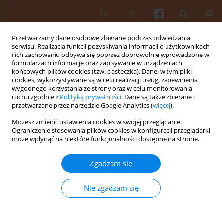
EN
PL
Przetwarzamy dane osobowe zbierane podczas odwiedzania
serwisu. Realizacja funkcji pozyskiwania informacji o użytkownikach
i ich zachowaniu odbywa się poprzez dobrowolnie wprowadzone w
formularzach informacje oraz zapisywanie w urządzeniach
końcowych plików cookies (tzw. ciasteczka). Dane, w tym pliki
cookies, wykorzystywane są w celu realizacji usług, zapewnienia
wygodnego korzystania ze strony oraz w celu monitorowania
Słowo kluczowe
warsztaty
ruchu zgodnie z
Polityką prywatności
. Dane są także zbierane i
przetwarzane przez narzędzie Google Analytics (
więcej
).
architektoniczne
Możesz zmienić ustawienia cookies w swojej przeglądarce.
Ograniczenie stosowania plików cookies w konfiguracji przeglądarki
może wpłynąć na niektóre funkcjonalności dostępne na stronie.
Elementy edukacji architektonicznej w liceum
ogólnokształcącym – program Politechniki
Zgadzam się
Rzeszowskiej dla klasy o profilu humanistyczno-
artystycznym
Nie zgadzam się
Beata Raś-Grabowy
KAiU 2025;LXX(3):83-115
DOI
:
https://doi.org/10.17388/WUT.2025.0064.ARCH