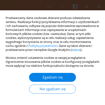
EN
PL
Przetwarzamy dane osobowe zbierane podczas odwiedzania
serwisu. Realizacja funkcji pozyskiwania informacji o użytkownikach
i ich zachowaniu odbywa się poprzez dobrowolnie wprowadzone w
formularzach informacje oraz zapisywanie w urządzeniach
końcowych plików cookies (tzw. ciasteczka). Dane, w tym pliki
cookies, wykorzystywane są w celu realizacji usług, zapewnienia
wygodnego korzystania ze strony oraz w celu monitorowania
Słowo kluczowe
modernizacja
ruchu zgodnie z
Polityką prywatności
. Dane są także zbierane i
przetwarzane przez narzędzie Google Analytics (
więcej
).
Możesz zmienić ustawienia cookies w swojej przeglądarce.
Przekształcenia architektury siedzib ziemiańskich
Ograniczenie stosowania plików cookies w konfiguracji przeglądarki
w Wielkopolsce w 1 połowie XX wieku, na
może wpłynąć na niektóre funkcjonalności dostępne na stronie.
przykładzie dworów i pałaców ziemi średzkiej
Zgadzam się
Daniel Mikulski
KAiU 2018;LXIII(1-2):45-82
Nie zgadzam się
DOI
:
https://doi.org/10.17388/WUT.2025.0003.ARCH
Streszczenie
Artykuł
(PDF)