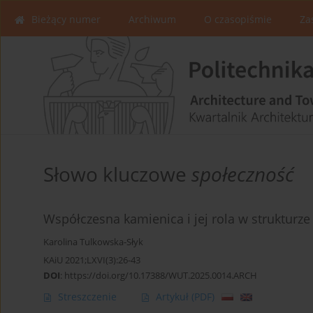
Bieżący numer
Archiwum
O czasopiśmie
Za
Słowo kluczowe
społeczność
Współczesna kamienica i jej rola w strukturze
Karolina Tulkowska-Słyk
KAiU 2021;LXVI(3):26-43
DOI
:
https://doi.org/10.17388/WUT.2025.0014.ARCH
Streszczenie
Artykuł
(PDF)