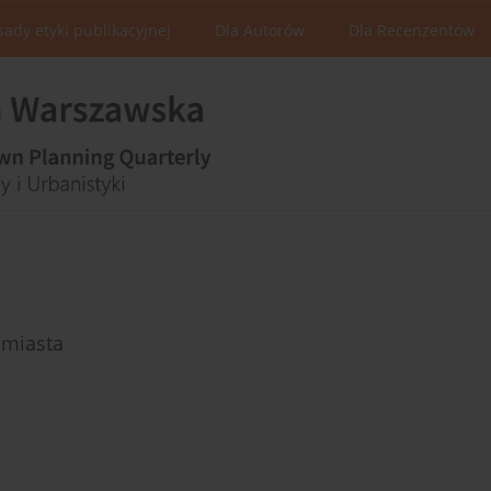
sady etyki publikacyjnej
Dla Autorów
Dla Recenzentów
 miasta