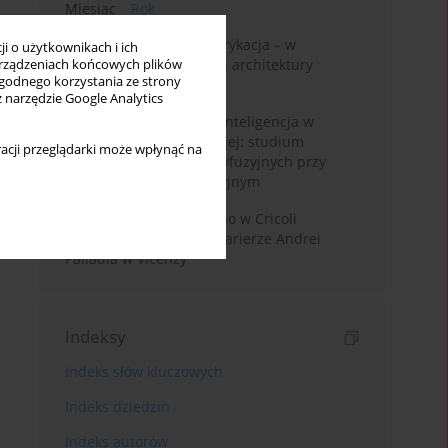
Miesiąc
Rok
Walter Gropius i prefabrykacja – w
i o użytkownikach i ich
poszukiwaniu dostępnej architektury
rządzeniach końcowych plików
wygodnego korzystania ze strony
mieszkaniowej
z narzędzie Google Analytics
Generatywna sztuczna inteligencja w
edukacji architektonicznej: studium
acji przeglądarki może wpłynąć na
wykorzystania modeli dyfuzyjnych przy
projektowaniu koncepcyjnym
Przebudowa willi Trissino w Cricoli
pierwszym krokiem ku karierze Andrei
Palladia w Vicenzy
Indeksy
Indeks słów kluczowych
Indeks dziedzin
Indeks autorów