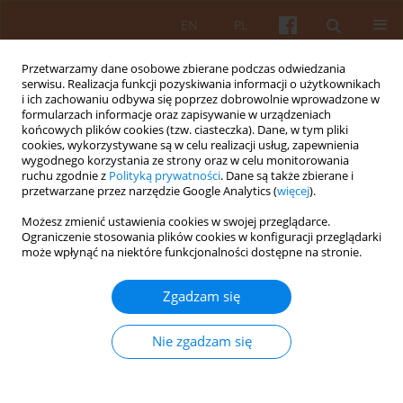
EN
PL
Przetwarzamy dane osobowe zbierane podczas odwiedzania
serwisu. Realizacja funkcji pozyskiwania informacji o użytkownikach
i ich zachowaniu odbywa się poprzez dobrowolnie wprowadzone w
formularzach informacje oraz zapisywanie w urządzeniach
końcowych plików cookies (tzw. ciasteczka). Dane, w tym pliki
cookies, wykorzystywane są w celu realizacji usług, zapewnienia
wygodnego korzystania ze strony oraz w celu monitorowania
Słowo kluczowe
partycypacja
ruchu zgodnie z
Polityką prywatności
. Dane są także zbierane i
przetwarzane przez narzędzie Google Analytics (
więcej
).
społeczna
Możesz zmienić ustawienia cookies w swojej przeglądarce.
Ograniczenie stosowania plików cookies w konfiguracji przeglądarki
może wpłynąć na niektóre funkcjonalności dostępne na stronie.
Zastosowanie analizy interesariuszy do
przygotowania i realizacji inwestycji
Zgadzam się
przemysłowej: przypadek zakładu przetwarzania
odpadów
Nie zgadzam się
Andrzej Wiktor Olejniczak
KAiU 2025;LXX(2):58-89
DOI
:
https://doi.org/10.17388/WUT.2025.0059.ARCH