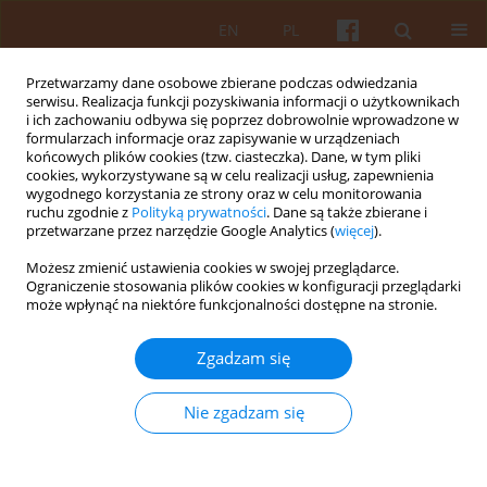
EN
PL
Przetwarzamy dane osobowe zbierane podczas odwiedzania
serwisu. Realizacja funkcji pozyskiwania informacji o użytkownikach
i ich zachowaniu odbywa się poprzez dobrowolnie wprowadzone w
formularzach informacje oraz zapisywanie w urządzeniach
końcowych plików cookies (tzw. ciasteczka). Dane, w tym pliki
cookies, wykorzystywane są w celu realizacji usług, zapewnienia
wygodnego korzystania ze strony oraz w celu monitorowania
Słowo kluczowe
Ukraina
ruchu zgodnie z
Polityką prywatności
. Dane są także zbierane i
przetwarzane przez narzędzie Google Analytics (
więcej
).
Możesz zmienić ustawienia cookies w swojej przeglądarce.
Stanowisko Narodowego Związku Architektów
Ograniczenie stosowania plików cookies w konfiguracji przeglądarki
Ukrainy w sprawie kierunków zmian w
może wpłynąć na niektóre funkcjonalności dostępne na stronie.
ustawodawstwie urbanistycznym i
architektonicznym kraju
Zgadzam się
Oleksandr Chyzhevsky
Nie zgadzam się
KAiU 2022;LXVII(2):27-45
DOI
:
https://doi.org/10.17388/WUT.2025.0025.ARCH
Streszczenie
Artykuł
(PDF)