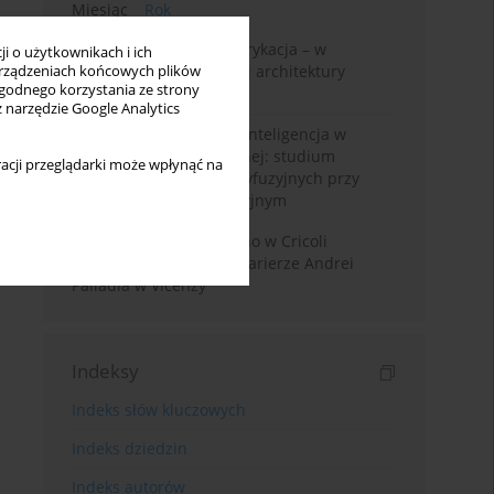
Miesiąc
Rok
Walter Gropius i prefabrykacja – w
i o użytkownikach i ich
poszukiwaniu dostępnej architektury
rządzeniach końcowych plików
wygodnego korzystania ze strony
mieszkaniowej
z narzędzie Google Analytics
Generatywna sztuczna inteligencja w
edukacji architektonicznej: studium
acji przeglądarki może wpłynąć na
wykorzystania modeli dyfuzyjnych przy
projektowaniu koncepcyjnym
Przebudowa willi Trissino w Cricoli
pierwszym krokiem ku karierze Andrei
Palladia w Vicenzy
Indeksy
Indeks słów kluczowych
Indeks dziedzin
Indeks autorów