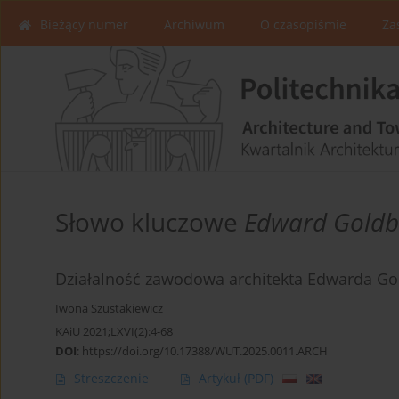
Bieżący numer
Archiwum
O czasopiśmie
Za
Słowo kluczowe
Edward Goldb
Działalność zawodowa architekta Edwarda Go
Iwona Szustakiewicz
KAiU 2021;LXVI(2):4-68
DOI
:
https://doi.org/10.17388/WUT.2025.0011.ARCH
Streszczenie
Artykuł
(PDF)