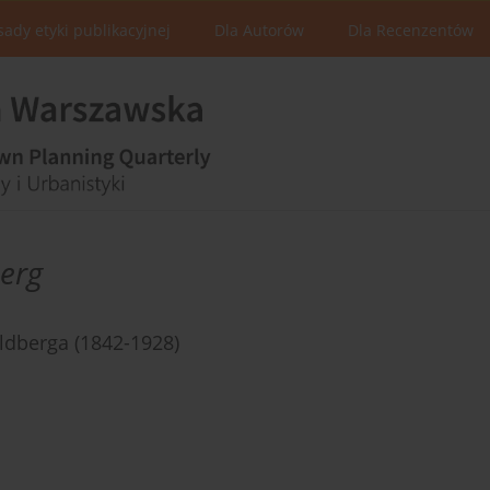
sady etyki publikacyjnej
Dla Autorów
Dla Recenzentów
erg
ldberga (1842-1928)