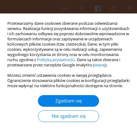
EN
PL
Przetwarzamy dane osobowe zbierane podczas odwiedzania
serwisu. Realizacja funkcji pozyskiwania informacji o użytkownikach
i ich zachowaniu odbywa się poprzez dobrowolnie wprowadzone w
formularzach informacje oraz zapisywanie w urządzeniach
końcowych plików cookies (tzw. ciasteczka). Dane, w tym pliki
cookies, wykorzystywane są w celu realizacji usług, zapewnienia
wygodnego korzystania ze strony oraz w celu monitorowania
Słowo kluczowe
i urbanistyczne
ruchu zgodnie z
Polityką prywatności
. Dane są także zbierane i
przetwarzane przez narzędzie Google Analytics (
więcej
).
Możesz zmienić ustawienia cookies w swojej przeglądarce.
Propozycja usystematyzowania zagadnień
Ograniczenie stosowania plików cookies w konfiguracji przeglądarki
definiowania rysunku architektonicznego
może wpłynąć na niektóre funkcjonalności dostępne na stronie.
Mirosław Orzechowski
Zgadzam się
KAiU 2024;LXIX(1):38-60
DOI
:
https://doi.org/10.17388/WUT.2026.0003.ARCH
Nie zgadzam się
Streszczenie
Artykuł
(PDF)