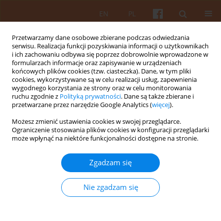
EN
PL
Przetwarzamy dane osobowe zbierane podczas odwiedzania
serwisu. Realizacja funkcji pozyskiwania informacji o użytkownikach
i ich zachowaniu odbywa się poprzez dobrowolnie wprowadzone w
formularzach informacje oraz zapisywanie w urządzeniach
końcowych plików cookies (tzw. ciasteczka). Dane, w tym pliki
cookies, wykorzystywane są w celu realizacji usług, zapewnienia
wygodnego korzystania ze strony oraz w celu monitorowania
Słowo kluczowe
rozbudowa
ruchu zgodnie z
Polityką prywatności
. Dane są także zbierane i
przetwarzane przez narzędzie Google Analytics (
więcej
).
Możesz zmienić ustawienia cookies w swojej przeglądarce.
Przekształcenia architektury siedzib ziemiańskich
Ograniczenie stosowania plików cookies w konfiguracji przeglądarki
w Wielkopolsce w 1 połowie XX wieku, na
może wpłynąć na niektóre funkcjonalności dostępne na stronie.
przykładzie dworów i pałaców ziemi średzkiej
Zgadzam się
Daniel Mikulski
KAiU 2018;LXIII(1-2):45-82
Nie zgadzam się
DOI
:
https://doi.org/10.17388/WUT.2025.0003.ARCH
Streszczenie
Artykuł
(PDF)