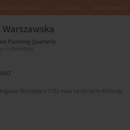
sady etyki publikacyjnej
Dla Autorów
Dla Recenzentów
owa
Augusta Mocnego z 1732 roku na szczycie Króliczej