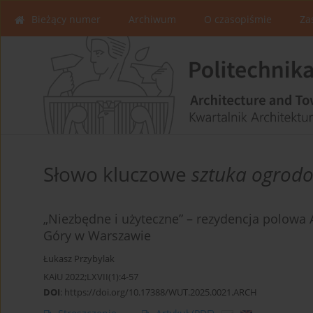
Bieżący numer
Archiwum
O czasopiśmie
Za
Słowo kluczowe
sztuka ogrod
„Niezbędne i użyteczne” – rezydencja polowa 
Góry w Warszawie
Łukasz Przybylak
KAiU 2022;LXVII(1):4-57
DOI
:
https://doi.org/10.17388/WUT.2025.0021.ARCH