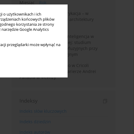
Miesiąc
Rok
Walter Gropius i prefabrykacja – w
i o użytkownikach i ich
poszukiwaniu dostępnej architektury
rządzeniach końcowych plików
wygodnego korzystania ze strony
mieszkaniowej
z narzędzie Google Analytics
Generatywna sztuczna inteligencja w
edukacji architektonicznej: studium
acji przeglądarki może wpłynąć na
wykorzystania modeli dyfuzyjnych przy
projektowaniu koncepcyjnym
Przebudowa willi Trissino w Cricoli
pierwszym krokiem ku karierze Andrei
Palladia w Vicenzy
Indeksy
Indeks słów kluczowych
Indeks dziedzin
Indeks autorów