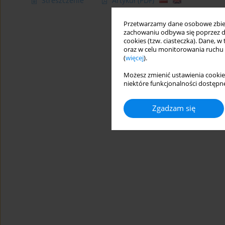
Streszczenie
Artykuł
(PDF)
Przetwarzamy dane osobowe zbiera
zachowaniu odbywa się poprzez d
cookies (tzw. ciasteczka). Dane, w
oraz w celu monitorowania ruchu
(
więcej
).
Możesz zmienić ustawienia cookie
niektóre funkcjonalności dostępne
Zgadzam się