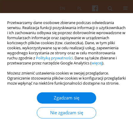
EN
PL
Przetwarzamy dane osobowe zbierane podczas odwiedzania
serwisu. Realizacja funkcji pozyskiwania informacji o użytkownikach
i ich zachowaniu odbywa się poprzez dobrowolnie wprowadzone w
formularzach informacje oraz zapisywanie w urządzeniach
końcowych plików cookies (tzw. ciasteczka). Dane, w tym pliki
cookies, wykorzystywane są w celu realizacji usług, zapewnienia
wygodnego korzystania ze strony oraz w celu monitorowania
Zasady etyki publikacyjnej
ruchu zgodnie z
Polityką prywatności
. Dane są także zbierane i
przetwarzane przez narzędzie Google Analytics (
więcej
).
Wszystkie strony zaangażowane w proces publikacji (Autorki i
Możesz zmienić ustawienia cookies w swojej przeglądarce.
Autorzy, Recenzentki i Recenzenci, Rada Naukowa, Komitet
Ograniczenie stosowania plików cookies w konfiguracji przeglądarki
może wpłynąć na niektóre funkcjonalności dostępne na stronie.
Redakcyjny) zobowiązane są do przestrzegania zasad etyki
publikacyjnej. W „Kwartalniku Architektury i Urbanistyki”
przestrzega się wytycznych opracowanych przez Committee
Zgadzam się
on Publications Ethics (COPE; por.
https://publicationethics.org/core-practices
)
Nie zgadzam się
Rada Naukowa i Komitet Redakcyjny