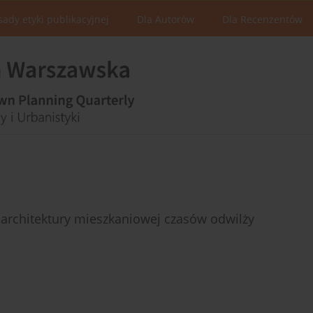
sady etyki publikacyjnej
Dla Autorów
Dla Recenzentów
 architektury mieszkaniowej czasów odwilży