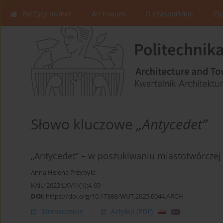
Bieżący numer
Archiwum
O czasopiśmie
Za
Słowo kluczowe
„Antycedet”
„Antycedet” – w poszukiwaniu miastotwórczej
Anna Helena Przybyła
KAiU 2023;LXVIII(1):4-69
DOI
:
https://doi.org/10.17388/WUT.2025.0044.ARCH
Streszczenie
Artykuł
(PDF)