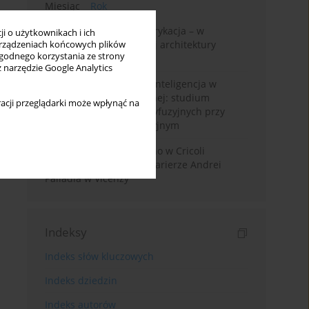
Miesiąc
Rok
Walter Gropius i prefabrykacja – w
i o użytkownikach i ich
poszukiwaniu dostępnej architektury
rządzeniach końcowych plików
wygodnego korzystania ze strony
mieszkaniowej
z narzędzie Google Analytics
Generatywna sztuczna inteligencja w
edukacji architektonicznej: studium
acji przeglądarki może wpłynąć na
wykorzystania modeli dyfuzyjnych przy
projektowaniu koncepcyjnym
Przebudowa willi Trissino w Cricoli
pierwszym krokiem ku karierze Andrei
Palladia w Vicenzy
Indeksy
Indeks słów kluczowych
Indeks dziedzin
Indeks autorów