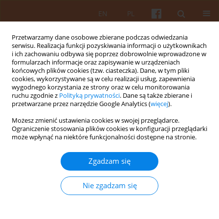
EN
PL
Przetwarzamy dane osobowe zbierane podczas odwiedzania
serwisu. Realizacja funkcji pozyskiwania informacji o użytkownikach
i ich zachowaniu odbywa się poprzez dobrowolnie wprowadzone w
formularzach informacje oraz zapisywanie w urządzeniach
końcowych plików cookies (tzw. ciasteczka). Dane, w tym pliki
cookies, wykorzystywane są w celu realizacji usług, zapewnienia
wygodnego korzystania ze strony oraz w celu monitorowania
Słowo kluczowe
dane
ruchu zgodnie z
Polityką prywatności
. Dane są także zbierane i
przetwarzane przez narzędzie Google Analytics (
więcej
).
geoprzestrzenne
Możesz zmienić ustawienia cookies w swojej przeglądarce.
Ograniczenie stosowania plików cookies w konfiguracji przeglądarki
może wpłynąć na niektóre funkcjonalności dostępne na stronie.
Stanowisko Narodowego Związku Architektów
Ukrainy w sprawie kierunków zmian w
Zgadzam się
ustawodawstwie urbanistycznym i
architektonicznym kraju
Nie zgadzam się
Oleksandr Chyzhevsky
KAiU 2022;LXVII(2):27-45
DOI
:
https://doi.org/10.17388/WUT.2025.0025.ARCH