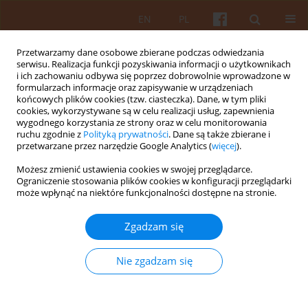
EN
PL
Przetwarzamy dane osobowe zbierane podczas odwiedzania
serwisu. Realizacja funkcji pozyskiwania informacji o użytkownikach
i ich zachowaniu odbywa się poprzez dobrowolnie wprowadzone w
formularzach informacje oraz zapisywanie w urządzeniach
końcowych plików cookies (tzw. ciasteczka). Dane, w tym pliki
cookies, wykorzystywane są w celu realizacji usług, zapewnienia
wygodnego korzystania ze strony oraz w celu monitorowania
Słowo kluczowe
Zygmunt
ruchu zgodnie z
Polityką prywatności
. Dane są także zbierane i
przetwarzane przez narzędzie Google Analytics (
więcej
).
Kamiński
Możesz zmienić ustawienia cookies w swojej przeglądarce.
Ograniczenie stosowania plików cookies w konfiguracji przeglądarki
może wpłynąć na niektóre funkcjonalności dostępne na stronie.
Zygmunt Kamiński (1888 – 1969) – studia i
wyjazdy stypendialne podwaliną dla budowy
Zgadzam się
programu nauczania rysunku na Wydziale
Architektury Politechniki Warszawskiej
Nie zgadzam się
Monika Neff
,
Mirosław Orzechowski
KAiU 2021;LXVI(4):4-41
DOI
:
https://doi.org/10.17388/WUT.2025.0018.ARCH