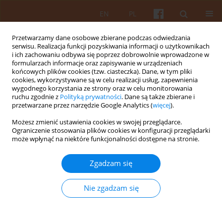
EN
PL
Przetwarzamy dane osobowe zbierane podczas odwiedzania
serwisu. Realizacja funkcji pozyskiwania informacji o użytkownikach
i ich zachowaniu odbywa się poprzez dobrowolnie wprowadzone w
formularzach informacje oraz zapisywanie w urządzeniach
końcowych plików cookies (tzw. ciasteczka). Dane, w tym pliki
cookies, wykorzystywane są w celu realizacji usług, zapewnienia
wygodnego korzystania ze strony oraz w celu monitorowania
Słowo kluczowe
aparthotel
ruchu zgodnie z
Polityką prywatności
. Dane są także zbierane i
przetwarzane przez narzędzie Google Analytics (
więcej
).
Możesz zmienić ustawienia cookies w swojej przeglądarce.
Mikroapartamenty – deweloperskie
Ograniczenie stosowania plików cookies w konfiguracji przeglądarki
existenzminimum
może wpłynąć na niektóre funkcjonalności dostępne na stronie.
Łukasz Stępnik
Zgadzam się
KAiU 2021;LXVI(3):44-60
DOI
:
https://doi.org/10.17388/WUT.2025.0015.ARCH
Nie zgadzam się
Streszczenie
Artykuł
(PDF)