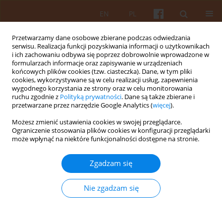
EN
PL
Przetwarzamy dane osobowe zbierane podczas odwiedzania
serwisu. Realizacja funkcji pozyskiwania informacji o użytkownikach
i ich zachowaniu odbywa się poprzez dobrowolnie wprowadzone w
formularzach informacje oraz zapisywanie w urządzeniach
końcowych plików cookies (tzw. ciasteczka). Dane, w tym pliki
cookies, wykorzystywane są w celu realizacji usług, zapewnienia
wygodnego korzystania ze strony oraz w celu monitorowania
Słowo kluczowe
Lidzbark
ruchu zgodnie z
Polityką prywatności
. Dane są także zbierane i
przetwarzane przez narzędzie Google Analytics (
więcej
).
Warmiński
Możesz zmienić ustawienia cookies w swojej przeglądarce.
Ograniczenie stosowania plików cookies w konfiguracji przeglądarki
może wpłynąć na niektóre funkcjonalności dostępne na stronie.
Oczekiwania mieszkańców Lidzbarka
Warmińskiego wobec architektury
Zgadzam się
mieszkaniowej. Raport z badań
Magdalena Łukasiuk
,
Katarzyna Capenko
,
Gabriela Dukaczewska
,
Nie zgadzam się
Taras Gembik
,
Emilia Kamińska
,
Julia Kukurowska
,
Anna Lasecka
,
Róża
Majewska
,
Katarzyna Matusik
,
Marcin Mencwal
,
Mateusz Nasternak
,
Mateusz Pawłowski
,
Ada Szewczyk
,
Hubert Wróblewski
,
Kamila
Wyrwińska
,
Mateusz Zawada