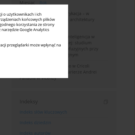
Miesiąc
Rok
Walter Gropius i prefabrykacja – w
i o użytkownikach i ich
poszukiwaniu dostępnej architektury
rządzeniach końcowych plików
wygodnego korzystania ze strony
mieszkaniowej
z narzędzie Google Analytics
Generatywna sztuczna inteligencja w
edukacji architektonicznej: studium
acji przeglądarki może wpłynąć na
wykorzystania modeli dyfuzyjnych przy
projektowaniu koncepcyjnym
Przebudowa willi Trissino w Cricoli
pierwszym krokiem ku karierze Andrei
Palladia w Vicenzy
Indeksy
Indeks słów kluczowych
Indeks dziedzin
Indeks autorów