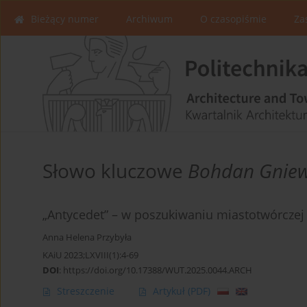
Bieżący numer
Archiwum
O czasopiśmie
Za
Słowo kluczowe
Bohdan Gniew
„Antycedet” – w poszukiwaniu miastotwórczej
Anna Helena Przybyła
KAiU 2023;LXVIII(1):4-69
DOI
:
https://doi.org/10.17388/WUT.2025.0044.ARCH
Streszczenie
Artykuł
(PDF)