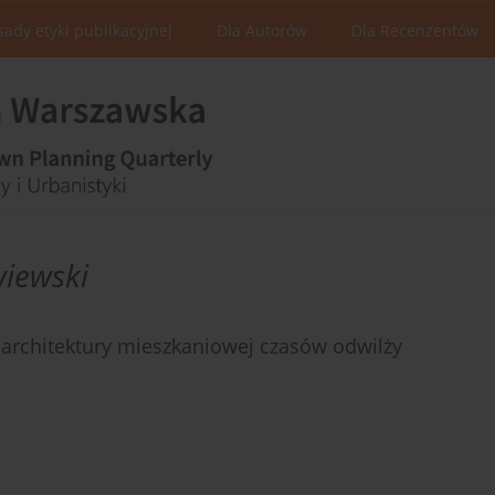
sady etyki publikacyjnej
Dla Autorów
Dla Recenzentów
iewski
 architektury mieszkaniowej czasów odwilży