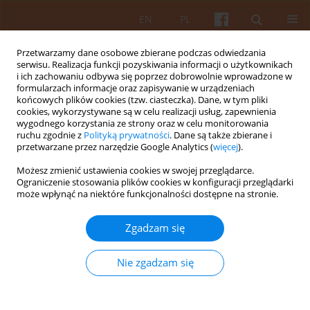
EN
PL
Przetwarzamy dane osobowe zbierane podczas odwiedzania
serwisu. Realizacja funkcji pozyskiwania informacji o użytkownikach
i ich zachowaniu odbywa się poprzez dobrowolnie wprowadzone w
formularzach informacje oraz zapisywanie w urządzeniach
końcowych plików cookies (tzw. ciasteczka). Dane, w tym pliki
cookies, wykorzystywane są w celu realizacji usług, zapewnienia
wygodnego korzystania ze strony oraz w celu monitorowania
Słowo kluczowe
miejscowy plan
ruchu zgodnie z
Polityką prywatności
. Dane są także zbierane i
przetwarzane przez narzędzie Google Analytics (
więcej
).
zagospodarowania
Możesz zmienić ustawienia cookies w swojej przeglądarce.
przestrzennego
Ograniczenie stosowania plików cookies w konfiguracji przeglądarki
może wpłynąć na niektóre funkcjonalności dostępne na stronie.
Ogólne porównanie wpływu Miejscowych Planów
Zgadzam się
Zagospodarowania Przestrzennego oraz
Warunków Zabudowy na przestrzeń małych miast
Nie zgadzam się
województwa świętokrzyskiego
Paweł Pedrycz