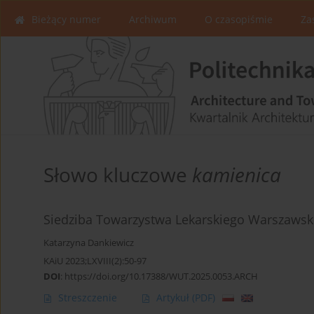
Bieżący numer
Archiwum
O czasopiśmie
Za
Słowo kluczowe
kamienica
Siedziba Towarzystwa Lekarskiego Warszawskie
Katarzyna Dankiewicz
KAiU 2023;LXVIII(2):50-97
DOI
:
https://doi.org/10.17388/WUT.2025.0053.ARCH
Streszczenie
Artykuł
(PDF)