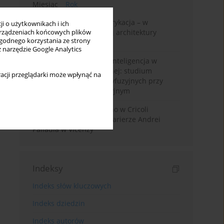
Miesiąc
Rok
Walter Gropius i prefabrykacja – w
i o użytkownikach i ich
poszukiwaniu dostępnej architektury
rządzeniach końcowych plików
wygodnego korzystania ze strony
mieszkaniowej
z narzędzie Google Analytics
Generatywna sztuczna inteligencja w
edukacji architektonicznej: studium
acji przeglądarki może wpłynąć na
wykorzystania modeli dyfuzyjnych przy
projektowaniu koncepcyjnym
Przebudowa willi Trissino w Cricoli
pierwszym krokiem ku karierze Andrei
Palladia w Vicenzy
Indeksy
Indeks słów kluczowych
Indeks dziedzin
Indeks autorów