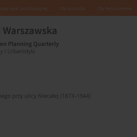
sady etyki publikacyjnej
Dla Autorów
Dla Recenzentów
go przy ulicy Niecałej (1873–1944)