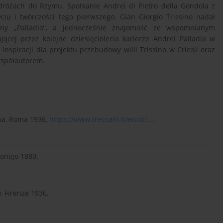
odróżach do Rzymu. Spotkanie Andrei di Pietro della Gondola z
iu i twórczości tego pierwszego. Gian Giorgio Trissino nadał
zny „Palladio”, a jednocześnie znajomość ze wspomnianym
cej przez kolejne dziesięciolecia karierze Andrei Palladia w
inspiracji dla projektu przebudowy willi Trissino w Cricoli oraz
współautorem.
ana, Roma 1936,
https://www.treccani.it/encicl...
.
Lonigo 1880.
, Firenze 1936.