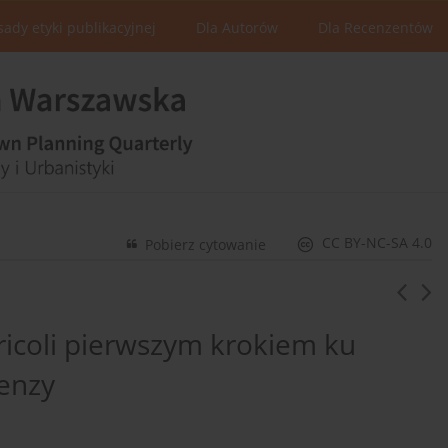
sady etyki publikacyjnej
Dla Autorów
Dla Recenzentów
CC BY-NC-SA 4.0
Pobierz cytowanie
ricoli pierwszym krokiem ku
cenzy