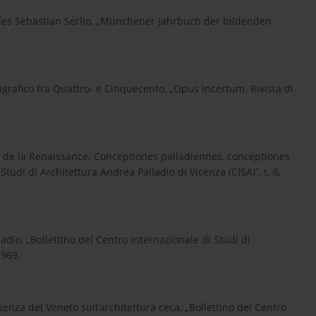
des Sebastian Serlio, „Münchener Jahrbuch der bildenden
pigrafico fra Quattro- e Cinquecento, „Opus Incertum. Rivista di
a fin de la Renaissance. Conceptiones palladiennes, conceptiones
tudi di Architettura Andrea Palladio di Vicenza (CISA)”, t. 8,
lladio, „Bollettino del Centro Internazionale di Studi di
1969.
luenza del Veneto sull’architettura ceca, „Bollettino del Centro