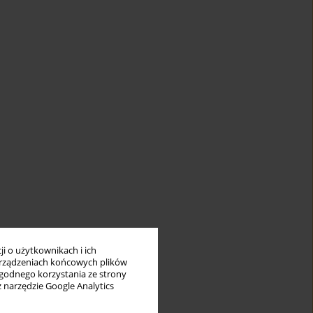
i o użytkownikach i ich
rządzeniach końcowych plików
wygodnego korzystania ze strony
z narzędzie Google Analytics