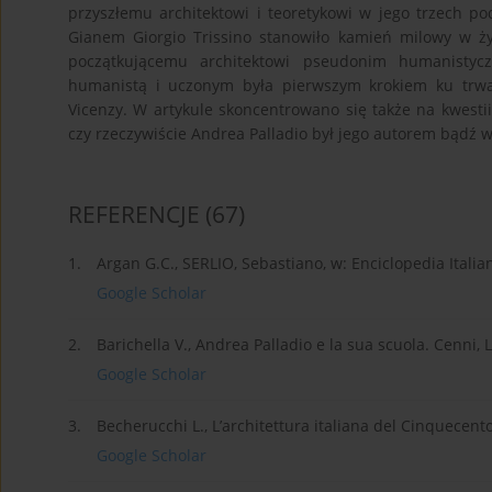
przyszłemu architektowi i teoretykowi w jego trzech p
Gianem Giorgio Trissino stanowiło kamień milowy w życ
początkującemu architektowi pseudonim humanistyc
humanistą i uczonym była pierwszym krokiem ku trwają
Vicenzy. W artykule skoncentrowano się także na kwestii 
czy rzeczywiście Andrea Palladio był jego autorem bądź 
REFERENCJE
(67)
1.
Argan G.C., SERLIO, Sebastiano, w: Enciclopedia Itali
Google Scholar
2.
Barichella V., Andrea Palladio e la sua scuola. Cenni, 
Google Scholar
3.
Becherucchi L., L’architettura italiana del Cinquecento
Google Scholar