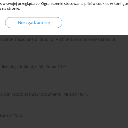
s w swojej przeglądarce. Ograniczenie stosowania plików cookies w konfigur
 na stronie.
l Centro Internazionale di Studi di Architettura Andrea Palladio
Nie zgadzam się
tro Internazionale di Studi di Architettura Andrea Palladio di
fico degli Italiani, t. 96, Roma 2019,
to con l’aiuto di nuovi documenti, Milano 1884.
 Torino 1922.