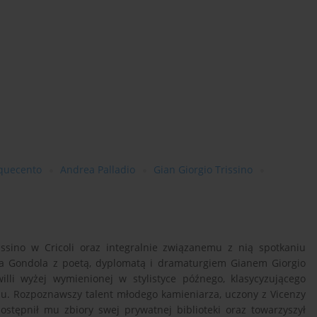
quecento
Andrea Palladio
Gian Giorgio Trissino
issino w Cricoli oraz integralnie związanemu z nią spotkaniu
la Gondola z poetą, dyplomatą i dramaturgiem Gianem Giorgio
willi wyżej wymienionej w stylistyce późnego, klasycyzującego
u. Rozpoznawszy talent młodego kamieniarza, uczony z Vicenzy
dostępnił mu zbiory swej prywatnej biblioteki oraz towarzyszył