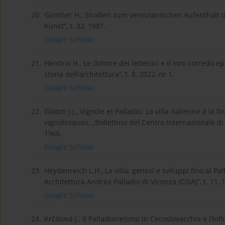
20.
Günther H., Studien zum venezianischen Aufenthalt 
Kunst”, t. 32, 1981.
Google Scholar
21.
Hendrix H., Le dimore dei letterari e il loro corredo e
storia dell’architettura”, t. 8, 2022, nr 1.
Google Scholar
22.
Gloton J.J., Vignole et Palladio. La villa italienne à l
vignolesques, „Bollettino del Centro Internazionale di S
1966.
Google Scholar
23.
Heydenreich L.H., La villa: genesi e sviluppi fino al Pa
Architettura Andrea Palladio di Vicenza (CISA)”, t. 11, 
Google Scholar
24.
Krčálová J., Il Palladianesimo in Cecoslovacchia e l’inf