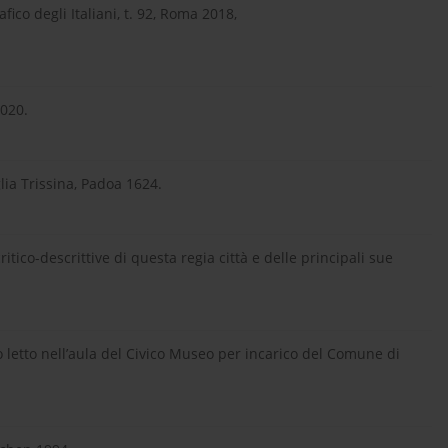
ico degli Italiani, t. 92, Roma 2018,
2020.
iglia Trissina, Padoa 1624.
itico-descrittive di questa regia città e delle principali sue
o letto nell’aula del Civico Museo per incarico del Comune di