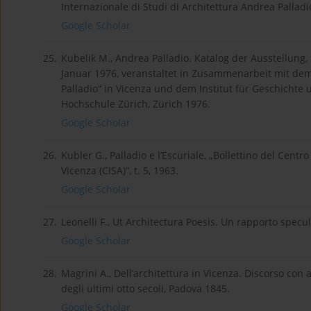
Internazionale di Studi di Architettura Andrea Palladio 
Google Scholar
25.
Kubelik M., Andrea Palladio. Katalog der Ausstellun
Januar 1976, veranstaltet in Zusammenarbeit mit dem 
Palladio“ in Vicenza und dem Institut für Geschichte
Hochschule Zürich, Zürich 1976.
Google Scholar
26.
Kubler G., Palladio e l’Escuriale, „Bollettino del Centr
Vicenza (CISA)”, t. 5, 1963.
Google Scholar
27.
Leonelli F., Ut Architectura Poesis. Un rapporto specula
Google Scholar
28.
Magrini A., Dell’architettura in Vicenza. Discorso con
degli ultimi otto secoli, Padova 1845.
Google Scholar