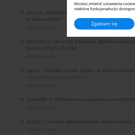
Możesz zmienić ustawienia cookie
niektóre funkcjonalności dostępne
15.
Fiocco G., Preludio ad Andrea Palladio, „Bollettino de
di Vicenza (CISA)”, t. 2, 1960.
Zgadzam się
Google Scholar
16.
Forssman E., Falconetto e Palladio, „Bollettino del Cen
Vicenza (CISA)”, t. 8, 1966.
Google Scholar
17.
Gallo V., TRISSINO, Giovan Giorgio, w: Dizionario Biogra
https://www.treccani.it/encicl...
.
Google Scholar
18.
Geymüller H., Raffaello Sanzio studiato come architet
Google Scholar
19.
Gurlitt C., I maestri dell’architettura. Andrea Palladio,
Google Scholar