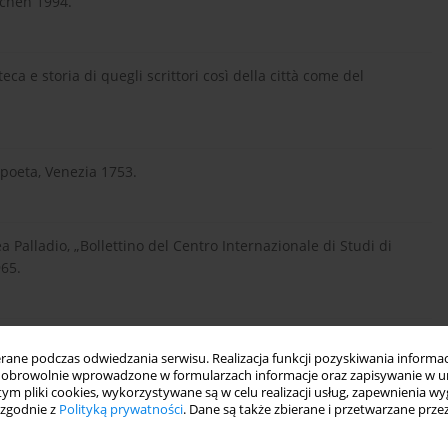
nchen 1994.
eca e storia di quegli scrittori così della città come del
e poeta, Venezia 1753.
a Palladio, „Bollettino del Centro Internazionale di Studi di
965.
clopedia Italiana, Roma 1937,
https://www.treccani.it/encicl...
.
ne podczas odwiedzania serwisu. Realizacja funkcji pozyskiwania informacj
obrowolnie wprowadzone w formularzach informacje oraz zapisywanie w u
 tym pliki cookies, wykorzystywane są w celu realizacji usług, zapewnienia 
 zgodnie z
Polityką prywatności
. Dane są także zbierane i przetwarzane prze