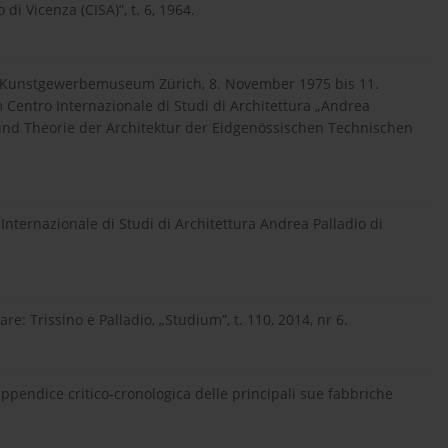
di Vicenza (CISA)”, t. 6, 1964.
g, Kunstgewerbemuseum Zürich, 8. November 1975 bis 11.
Centro Internazionale di Studi di Architettura „Andrea
 und Theorie der Architektur der Eidgenössischen Technischen
o Internazionale di Studi di Architettura Andrea Palladio di
re: Trissino e Palladio, „Studium”, t. 110, 2014, nr 6.
 appendice critico-cronologica delle principali sue fabbriche