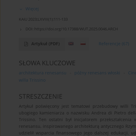
Więcej
KAiU 2023;LXVIII(1):111-133
DOI:
https://doi.org/10.17388/WUT.2025.0046.ARCH
Artykuł
(PDF)
Referencje
(67)
SŁOWA KLUCZOWE
architektura renesansu
późny renesans włoski
Cin
willa Trissino
STRESZCZENIE
Artykuł poświęcony jest tematowi przebudowy willi Tr
ubogiego kamieniarza o nazwisku Andrea di Pietro del
Trissino. Ten ostatni był inicjatorem przekształcenia 
renesansu, inspirowanego architekturą antycznego Rzym
udzielił wsparcia finansowego jego dalszej edukacji, u