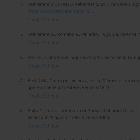
4.
Beltramini M., SERLIO, Sebastiano, w: Dizionario Biograf
https://www.treccani.it/encicl...
.
Google Scholar
5.
Beltramini G., Romano F., Palladio. La guida, Vicenza 
Google Scholar
6.
Beni P., Trattato dell’origine, et fatti illvstri della Fam
Google Scholar
7.
Berti G.B., Guida per Vicenza, ossia, Memorie storico-cr
opere di belle arti estese, Venezia 1822.
Google Scholar
8.
Boito C., Terzo centenario di Andrea Palladio. Discors
Vicenza il 19 agosto 1880, Vicenza 1880.
Google Scholar