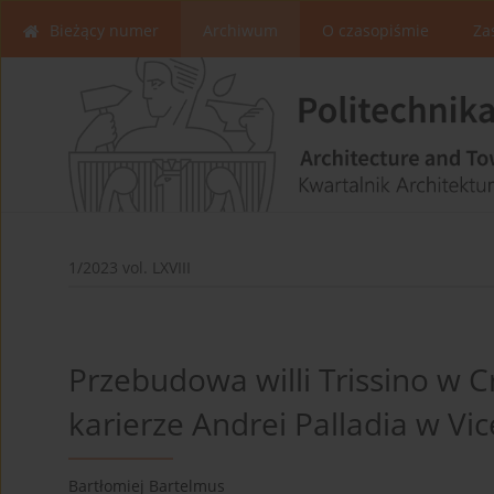
Bieżący numer
Archiwum
O czasopiśmie
Za
1/2023 vol. LXVIII
Przebudowa willi Trissino w C
karierze Andrei Palladia w Vi
Bartłomiej Bartelmus