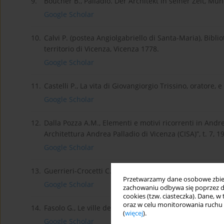
9.
Boucher B., Palladio. Der Architekt in seiner Zeit, Mü
Google Scholar
10.
Calvi P. (postea Angiolgabriello di Santa-Maria), Bibliot
territorio di Vicenza, Vicenza 1778.
Google Scholar
11.
Castelli P., La vita di Giovangiorgio Trissino, oratore, 
Google Scholar
12.
Dalla Pozza A.M., Elementi e motivi ricorrenti in Andre
Architettura Andrea Palladio di Vicenza (CISA)”, t. 7, 1
Google Scholar
13.
Guerrieri-Crocetti C., TRISSINO, Gian Giorgio, w: Enci
Przetwarzamy dane osobowe zbiera
Google Scholar
zachowaniu odbywa się poprzez d
cookies (tzw. ciasteczka). Dane, w
oraz w celu monitorowania ruchu
14.
Fasolo G., Le ville del Vicentino, Vicenza 1929.
(
więcej
).
Google Scholar