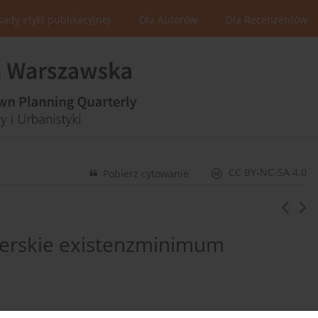
sady etyki publikacyjnej
Dla Autorów
Dla Recenzentów
CC BY-NC-SA 4.0
Pobierz cytowanie
erskie existenzminimum