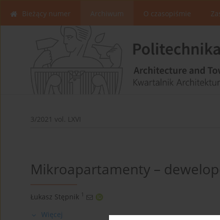
Bieżący numer
Archiwum
O czasopiśmie
Za
3/2021 vol. LXVI
Mikroapartamenty – dewelop
1
Łukasz Stępnik
Więcej