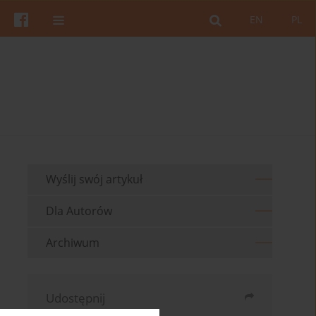
EN
PL
Wyślij swój artykuł
Dla Autorów
Archiwum
Udostępnij