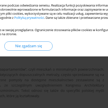
ne podczas odwiedzania serwisu. Realizacja funkcji pozyskiwania informacj
obrowolnie wprowadzone w formularzach informacje oraz zapisywanie w u
 tym pliki cookies, wykorzystywane są w celu realizacji usług, zapewnienia 
 zgodnie z
Polityką prywatności
. Dane są także zbierane i przetwarzane prze
s w swojej przeglądarce. Ograniczenie stosowania plików cookies w konfigur
 na stronie.
Nie zgadzam się
rynek mieszkaniowy
CIAM
ikroapartamentów”, czyli mieszkań o minimalnych powierzchniach,
otyczących dopuszczalnych metraży, często sprzedawane są na
esne pomysły na dostępne mieszkalnictwo zestawione są z
o, ze szczególnym uwzględnieniem Kongresu Architektury
zminimum. Tekst odnosi się także do specyfiki polskiej myśli
h, które ją kształtowały.