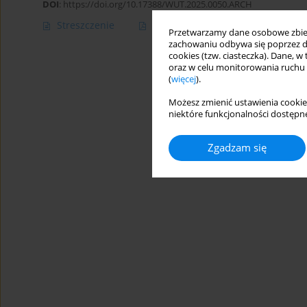
DOI
:
https://doi.org/10.17388/WUT.2025.0050.ARCH
Streszczenie
Artykuł
(PDF)
Przetwarzamy dane osobowe zbiera
zachowaniu odbywa się poprzez d
cookies (tzw. ciasteczka). Dane, w
oraz w celu monitorowania ruchu
(
więcej
).
Możesz zmienić ustawienia cookie
niektóre funkcjonalności dostępne
Zgadzam się