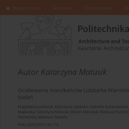
Bieżący numer
Archiwum
O czasopiśmie
Za
Autor
Katarzyna Matusik
Oczekiwania mieszkańców Lidzbarka Warmińsk
badań
Magdalena Łukasiuk
,
Katarzyna Capenko
,
Gabriela Dukaczewska
Majewska
,
Katarzyna Matusik
,
Marcin Mencwal
,
Mateusz Naster
Wyrwińska
,
Mateusz Zawada
KAiU 2025;LXX(1):32-110