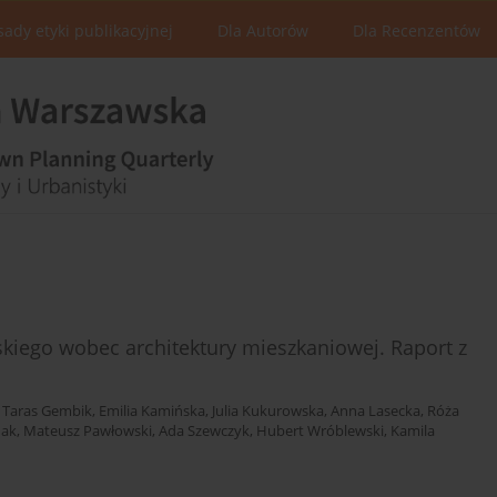
sady etyki publikacyjnej
Dla Autorów
Dla Recenzentów
iego wobec architektury mieszkaniowej. Raport z
,
Taras Gembik
,
Emilia Kamińska
,
Julia Kukurowska
,
Anna Lasecka
,
Róża
nak
,
Mateusz Pawłowski
,
Ada Szewczyk
,
Hubert Wróblewski
,
Kamila