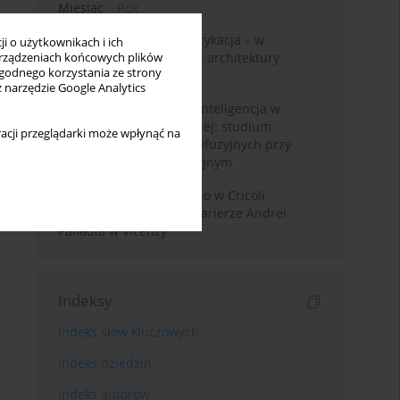
Miesiąc
Rok
Walter Gropius i prefabrykacja – w
i o użytkownikach i ich
poszukiwaniu dostępnej architektury
rządzeniach końcowych plików
wygodnego korzystania ze strony
mieszkaniowej
z narzędzie Google Analytics
Generatywna sztuczna inteligencja w
edukacji architektonicznej: studium
acji przeglądarki może wpłynąć na
wykorzystania modeli dyfuzyjnych przy
projektowaniu koncepcyjnym
Przebudowa willi Trissino w Cricoli
pierwszym krokiem ku karierze Andrei
Palladia w Vicenzy
Indeksy
Indeks słów kluczowych
Indeks dziedzin
Indeks autorów