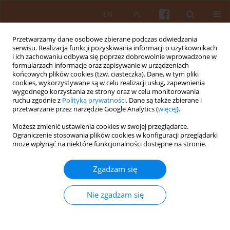
EN
PL
Przetwarzamy dane osobowe zbierane podczas odwiedzania
serwisu. Realizacja funkcji pozyskiwania informacji o użytkownikach
i ich zachowaniu odbywa się poprzez dobrowolnie wprowadzone w
formularzach informacje oraz zapisywanie w urządzeniach
końcowych plików cookies (tzw. ciasteczka). Dane, w tym pliki
cookies, wykorzystywane są w celu realizacji usług, zapewnienia
wygodnego korzystania ze strony oraz w celu monitorowania
Autor
Ada Szewczyk
ruchu zgodnie z
Polityką prywatności
. Dane są także zbierane i
przetwarzane przez narzędzie Google Analytics (
więcej
).
Możesz zmienić ustawienia cookies w swojej przeglądarce.
Oczekiwania mieszkańców Lidzbarka
Ograniczenie stosowania plików cookies w konfiguracji przeglądarki
Warmińskiego wobec architektury
może wpłynąć na niektóre funkcjonalności dostępne na stronie.
mieszkaniowej. Raport z badań
Zgadzam się
Magdalena Łukasiuk
,
Katarzyna Capenko
,
Gabriela Dukaczewska
,
Taras Gembik
,
Emilia Kamińska
,
Julia Kukurowska
,
Anna Lasecka
,
Róża
Majewska
,
Katarzyna Matusik
,
Marcin Mencwal
,
Mateusz Nasternak
,
Nie zgadzam się
Mateusz Pawłowski
,
Ada Szewczyk
,
Hubert Wróblewski
,
Kamila
Wyrwińska
,
Mateusz Zawada
KAiU 2025;LXX(1):32-110