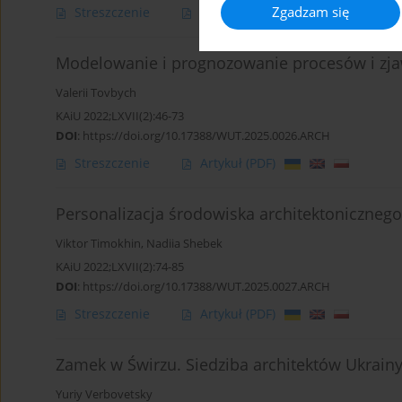
Zgadzam się
Streszczenie
Artykuł
(PDF)
Modelowanie i prognozowanie procesów i zjaw
Valerii Tovbych
KAiU 2022;LXVII(2):46-73
DOI
:
https://doi.org/10.17388/WUT.2025.0026.ARCH
Streszczenie
Artykuł
(PDF)
Personalizacja środowiska architektonicznego
Viktor Timokhin
,
Nadiia Shebek
KAiU 2022;LXVII(2):74-85
DOI
:
https://doi.org/10.17388/WUT.2025.0027.ARCH
Streszczenie
Artykuł
(PDF)
Zamek w Świrzu. Siedziba architektów Ukrain
Yuriy Verbovetsky