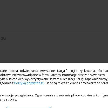
ępu
ne podczas odwiedzania serwisu. Realizacja funkcji pozyskiwania informacj
obrowolnie wprowadzone w formularzach informacje oraz zapisywanie w u
 Ukrainy w sprawie kierunków zmian w
 tym pliki cookies, wykorzystywane są w celu realizacji usług, zapewnienia 
 zgodnie z
Polityką prywatności
. Dane są także zbierane i przetwarzane prze
nicznym kraju
s w swojej przeglądarce. Ograniczenie stosowania plików cookies w konfigur
 na stronie.