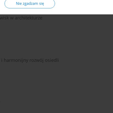
Nie zgadzam się
isk w architekturze
 i harmonijny rozwój osiedli
y