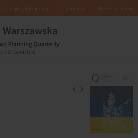
sady etyki publikacyjnej
Dla Autorów
Dla Recenzentów