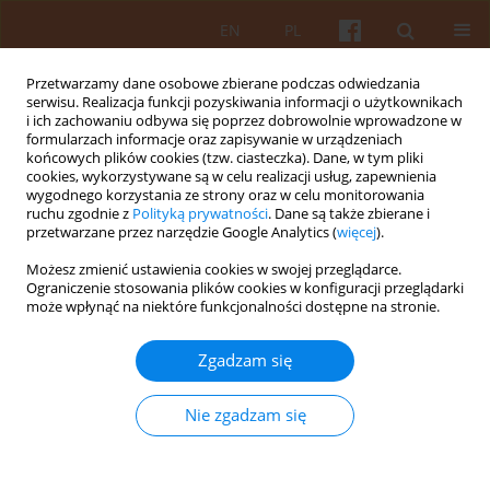
EN
PL
Przetwarzamy dane osobowe zbierane podczas odwiedzania
serwisu. Realizacja funkcji pozyskiwania informacji o użytkownikach
i ich zachowaniu odbywa się poprzez dobrowolnie wprowadzone w
formularzach informacje oraz zapisywanie w urządzeniach
końcowych plików cookies (tzw. ciasteczka). Dane, w tym pliki
cookies, wykorzystywane są w celu realizacji usług, zapewnienia
wygodnego korzystania ze strony oraz w celu monitorowania
3/2021 vol. LXVI
ruchu zgodnie z
Polityką prywatności
. Dane są także zbierane i
przetwarzane przez narzędzie Google Analytics (
więcej
).
Możesz zmienić ustawienia cookies w swojej przeglądarce.
Ograniczenie stosowania plików cookies w konfiguracji przeglądarki
Walter Gropius i prefabrykacja –
może wpłynąć na niektóre funkcjonalności dostępne na stronie.
w poszukiwaniu dostępnej
Zgadzam się
architektury mieszkaniowej
Nie zgadzam się
1
Anna Tofiluk