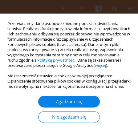
EN
PL
Przetwarzamy dane osobowe zbierane podczas odwiedzania
serwisu. Realizacja funkcji pozyskiwania informacji o użytkownikach
i ich zachowaniu odbywa się poprzez dobrowolnie wprowadzone w
formularzach informacje oraz zapisywanie w urządzeniach
końcowych plików cookies (tzw. ciasteczka). Dane, w tym pliki
cookies, wykorzystywane są w celu realizacji usług, zapewnienia
wygodnego korzystania ze strony oraz w celu monitorowania
Autor
Krzysztof Nazar
ruchu zgodnie z
Polityką prywatności
. Dane są także zbierane i
przetwarzane przez narzędzie Google Analytics (
więcej
).
Możesz zmienić ustawienia cookies w swojej przeglądarce.
Generatywna sztuczna inteligencja w edukacji
Ograniczenie stosowania plików cookies w konfiguracji przeglądarki
architektonicznej: studium wykorzystania modeli
może wpłynąć na niektóre funkcjonalności dostępne na stronie.
dyfuzyjnych przy projektowaniu koncepcyjnym
Zgadzam się
Krzysztof Nazar
KAiU 2025;LXX(3):17-52
Nie zgadzam się
DOI
:
https://doi.org/10.17388/WUT.2025.0062.ARCH
Streszczenie
Artykuł
(PDF)