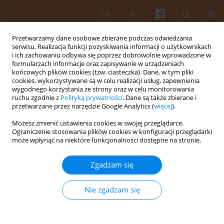
EN
PL
Przetwarzamy dane osobowe zbierane podczas odwiedzania
serwisu. Realizacja funkcji pozyskiwania informacji o użytkownikach
i ich zachowaniu odbywa się poprzez dobrowolnie wprowadzone w
formularzach informacje oraz zapisywanie w urządzeniach
końcowych plików cookies (tzw. ciasteczka). Dane, w tym pliki
cookies, wykorzystywane są w celu realizacji usług, zapewnienia
wygodnego korzystania ze strony oraz w celu monitorowania
Autor
Jacek Kopczewski
ruchu zgodnie z
Polityką prywatności
. Dane są także zbierane i
przetwarzane przez narzędzie Google Analytics (
więcej
).
Możesz zmienić ustawienia cookies w swojej przeglądarce.
Kształtowanie systemu wayfindingu dla Kampusu
Ograniczenie stosowania plików cookies w konfiguracji przeglądarki
Centralnego Politechniki Warszawskiej w
może wpłynąć na niektóre funkcjonalności dostępne na stronie.
kontekście zasad projektowania uniwersalnego
Zgadzam się
Krzysztof Koszewski
,
Stefan Drewiczewski
,
Jacek Kopczewski
,
Karolina
Ostrowska-Wawryniuk
,
Hanna Malik-Trocha
,
Marta Żak
,
Konrad
Szumiński
Nie zgadzam się
KAiU 2022;LXVII(4):4-39
DOI
:
https://doi.org/10.17388/WUT.2025.0033.ARCH