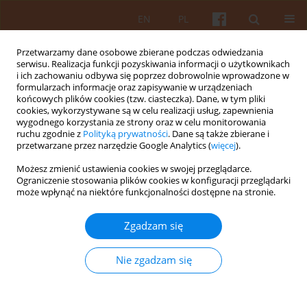
EN
PL
Przetwarzamy dane osobowe zbierane podczas odwiedzania
serwisu. Realizacja funkcji pozyskiwania informacji o użytkownikach
i ich zachowaniu odbywa się poprzez dobrowolnie wprowadzone w
formularzach informacje oraz zapisywanie w urządzeniach
końcowych plików cookies (tzw. ciasteczka). Dane, w tym pliki
cookies, wykorzystywane są w celu realizacji usług, zapewnienia
wygodnego korzystania ze strony oraz w celu monitorowania
1/2025 vol. LXX
ruchu zgodnie z
Polityką prywatności
. Dane są także zbierane i
przetwarzane przez narzędzie Google Analytics (
więcej
).
Możesz zmienić ustawienia cookies w swojej przeglądarce.
Ograniczenie stosowania plików cookies w konfiguracji przeglądarki
Zabytkowa tkanka miasta
może wpłynąć na niektóre funkcjonalności dostępne na stronie.
Lidzbarka Warmińskiego
Zgadzam się
ograniczeniem? wzorcem? czy
Nie zgadzam się
inspiracją? w kształtowaniu
współczesnej zabudowy, na